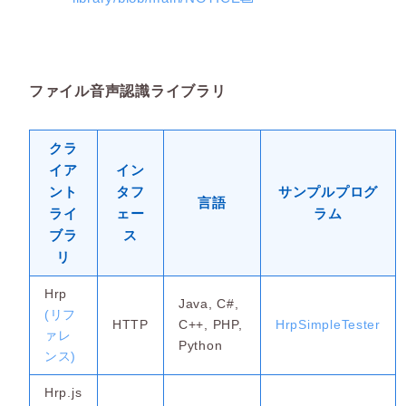
ファイル音声認識ライブラリ
クラ
イア
イン
ント
タフ
サンプルプログ
言語
ライ
ェー
ラム
ブラ
ス
リ
Hrp
Java, C#,
(リフ
HTTP
C++, PHP,
HrpSimpleTester
ァレ
Python
ンス)
Hrp.js