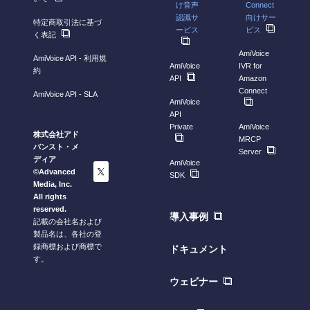
け音声
Connect
認識サ
向けサー
特定商取引法に基づ
ービス
ビス
く表記
AmiVoice
AmiVoice API - 利用規
AmiVoice
IVR for
約
API
Amazon
Connect
AmiVoice API - SLA
AmiVoice
API
Private
AmiVoice
株式会社アド
MRCP
バンスト・メ
Server
ディア
AmiVoice
©Advanced
SDK
Media, Inc.
All rights
reserved.
導入事例
記載の会社名および
製品名は、各社の登
録商標および商標で
ドキュメント
す。
ウェビナー