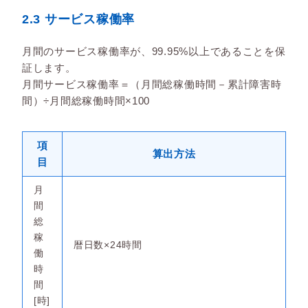
2.3 サービス稼働率
月間のサービス稼働率が、99.95%以上であることを保
証します。
月間サービス稼働率＝（月間総稼働時間－累計障害時
間）÷月間総稼働時間×100
項
算出方法
目
月
間
総
稼
暦日数×24時間
働
時
間
[時]