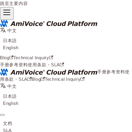
跳至主要内容
中文
日本語
English
Blog
Technical Inquiry
手册
参考资料
使用条款・SLA
手册
参考资料
使
用条款・SLA
Blog
Technical Inquiry
中文
日本語
English
文档
SLA