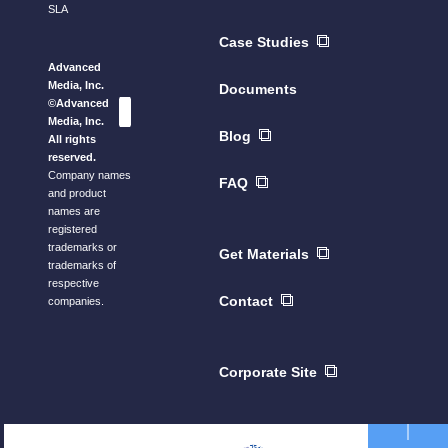
SLA
Case Studies
Advanced
Media, Inc.
Documents
©Advanced
Media, Inc.
Blog
All rights
reserved.
Company names
FAQ
and product
names are
registered
trademarks or
Get Materials
trademarks of
respective
Contact
companies.
Corporate Site