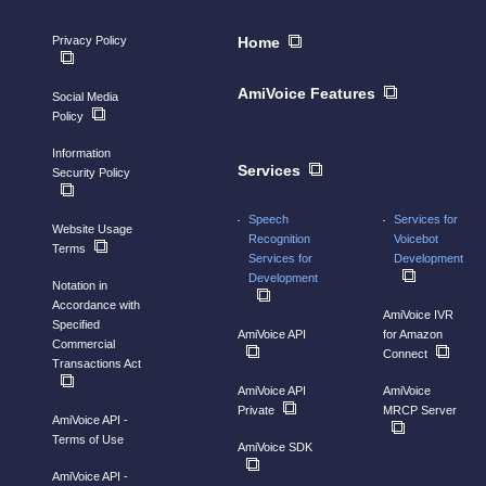
Privacy Policy
Home
AmiVoice Features
Social Media
Policy
Information
Services
Security Policy
Speech
Services for
Website Usage
Recognition
Voicebot
Terms
Services for
Development
Development
Notation in
Accordance with
AmiVoice IVR
Specified
AmiVoice API
for Amazon
Commercial
Connect
Transactions Act
AmiVoice API
AmiVoice
Private
MRCP Server
AmiVoice API -
Terms of Use
AmiVoice SDK
AmiVoice API -