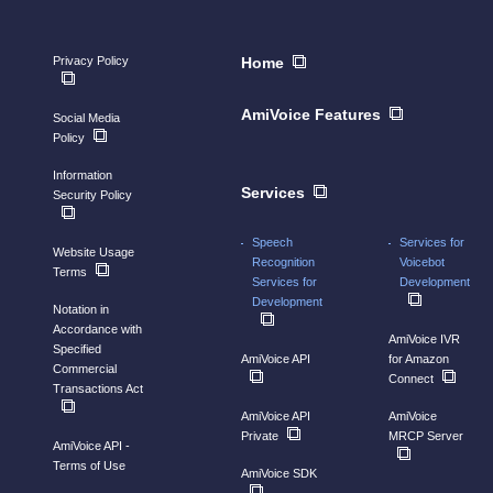
Privacy Policy
Home
AmiVoice Features
Social Media
Policy
Information
Services
Security Policy
Speech
Services for
Website Usage
Recognition
Voicebot
Terms
Services for
Development
Development
Notation in
Accordance with
AmiVoice IVR
Specified
AmiVoice API
for Amazon
Commercial
Connect
Transactions Act
AmiVoice API
AmiVoice
Private
MRCP Server
AmiVoice API -
Terms of Use
AmiVoice SDK