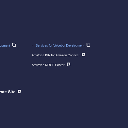
lopment
Services for Voicebot Development
AmiVoice IVR for Amazon Connect
AmiVoice MRCP Server
ate Site