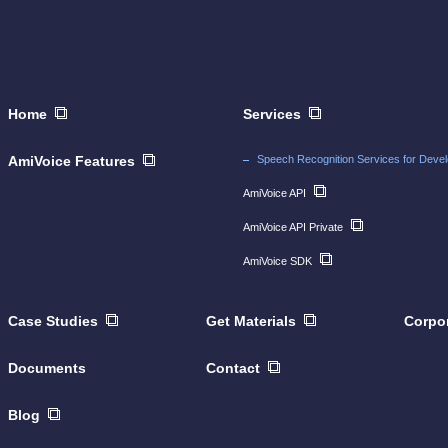
Home
Services
AmiVoice Features
Speech Recognition Services for Deve
AmiVoice API
AmiVoice API Private
AmiVoice SDK
Case Studies
Get Materials
Corpor
Documents
Contact
Blog