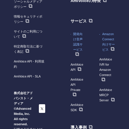
AmiVoiceの特長
ソーシャルメディア
ポリシー
情報セキュリティポ
サービス
リシー
サイトのご利用につ
開発向
Amazon
いて
け音声
Connect
認識サ
向けサー
特定商取引法に基づ
ービス
ビス
く表記
AmiVoice
AmiVoice API - 利用規
AmiVoice
IVR for
約
API
Amazon
Connect
AmiVoice API - SLA
AmiVoice
API
Private
AmiVoice
株式会社アド
MRCP
バンスト・メ
Server
ディア
AmiVoice
©Advanced
SDK
Media, Inc.
All rights
reserved.
導入事例